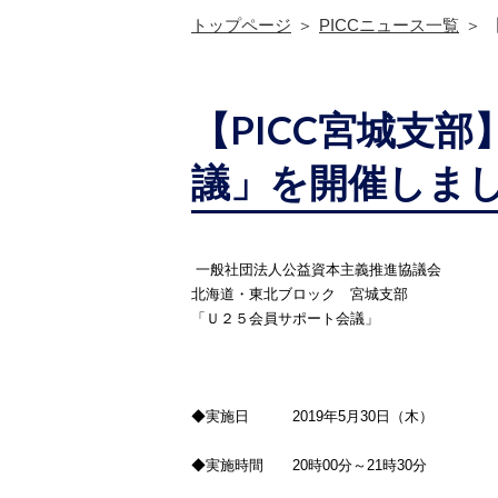
トップページ
PICCニュース一覧
【PICC宮城支
議」を開催しま
一般社団法人公益資本主義推進協議会
北海道・東北ブロック 宮城支部
「Ｕ２５会員サポート会議」
◆実施日
2019
年
5
月
30
日（木）
◆実施時間
20
時
00
分～
21
時
30
分