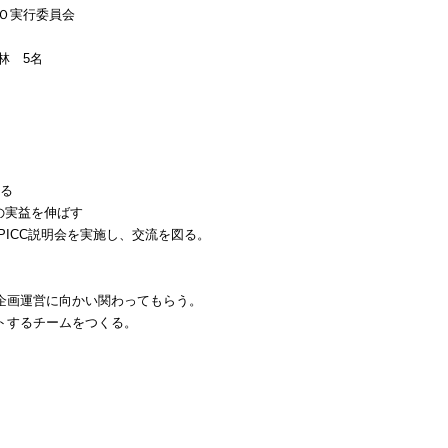
Ｏ実行委員会
小林
5
名
る
の実益を伸ばす
PICC
説明会を実施し、交流を図る。
企画運営に向かい関わってもらう。
トするチームをつくる。