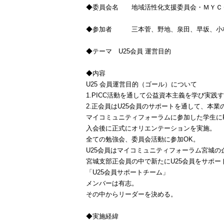
◆委員会名 地域活性化支援委員会・ＭＹＣ
◆参加者 三本菅、野地、泉田、早坂、
◆テーマ
U25
会員 運営目的
◆内容
U25
会員運営目的（ゴール）について
1.PICC
活動を通して公益資本主義を学び実践す
2.
正会員は
U25
会員のサポートを通して、本業
マイコミュニティフォーラムに参加した学生に
入会後に正式にオリエンテーションを実施。
全ての勉強会、委員会活動に参加
OK
。
U25
会員はマイコミュニティフォーラム宮城の
宮城支部正会員の中で新たに
U25
会員をサポー
「
U25
会員サポートチーム」
メンバーは有志。
その中からリーダーを決める。
◆実施経緯