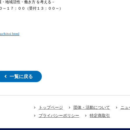
・地域活性・働き方 を考える－
３０～１７：００（受付１３：００～）
い。
uchitoi.html
一覧に戻る
トップページ
団体・活動について
ニュ
プライバシーポリシー
特定商取引