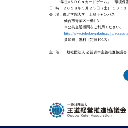
「学生×ＳＤＧｓカードゲーム」－環境保護
日 時：２０１８年５月２５日（土） １３：
会 場：東北学院大学 土樋キャンパス
仙台市青葉区土樋1-3-1
※公共交通機関をご利用くださ
http://www.tohoku-gakuin.ac.jp/access/ts
参加費：無料（定員100名）
主 催：一般社団法人 公益資本主義推進協議会