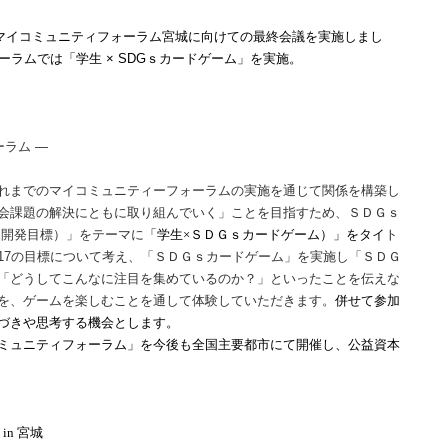
回マイコミュニティフォーラム宮城に向けての最終会議を実施しまし
ーラムでは「学生 × SDGｓカードゲーム」を実施。
ラム ―
れまでのマイコミュニティーフォーラムの実施を通じて関係を構築し
会課題の解決にともに取り組んでいく」ことを目指すため、ＳＤＧｓ
（持続可能な開発目標）」をテーマに
「学生×ＳＤＧｓカードゲーム）」をタイ
ト
17の目標について考え、「ＳＤＧｓカードゲーム」を実施し「ＳＤＧ
「どうしてこんなに注目を集めているのか？」といったことを伝えな
を、ゲームを楽しむことを通して体験していただきます。
併せて参加
づきや思考する機会とします。
ミュニティフォーラム」を今後も全国主要都市にて開催し、公益資本
n 宮城