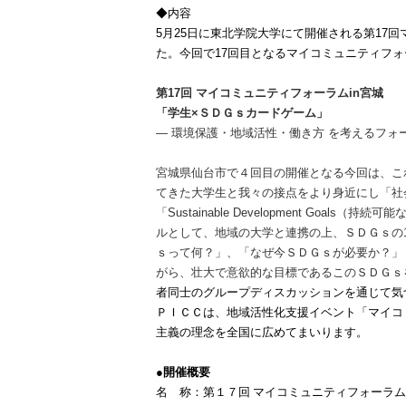
◆内容
5月25日に東北学院大学にて開催される第17
た。今回で17回目となるマイコミュニティフォ
第17回 マイコミュニティフォーラムin宮城
「学生×ＳＤＧｓカードゲーム」
― 環境保護・地域活性・働き方 を考えるフォー
宮城県仙台市で４回目の開催となる今回は、こ
てきた大学生と我々の接点をより身近にし「社
「Sustainable Development Goals
ルとして、地域の大学と連携の上、ＳＤＧｓの
ｓって何？」、「なぜ今ＳＤＧｓが必要か？」
がら、壮大で意欲的な目標であるこのＳＤＧｓ
者同士のグループディスカッションを通じて気
ＰＩＣＣは、地域活性化支援イベント「マイコ
主義の理念を全国に広めてまいります。
●
開催概要
名 称：第１７回 マイコミュニティフォーラム i