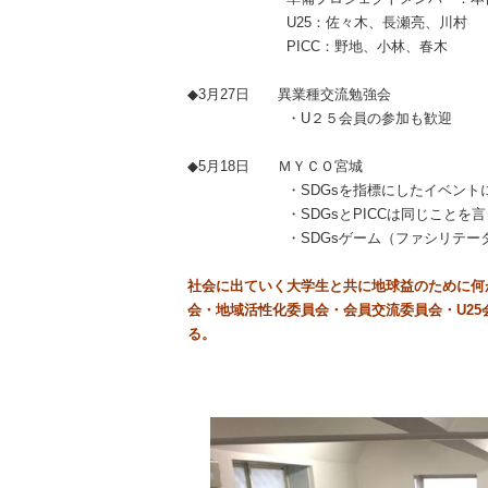
U25
：佐々木、長瀬亮、川村
PICC
：野地、小林、春木
◆3
月
27
日 異業種交流勉強会
・U２５会員の参加も歓迎
◆5
月
18
日 ＭＹＣＯ宮城
・
SDGs
を指標にしたイベント
・
SDGs
と
PICC
は同じことを言
・
SDGs
ゲーム（ファシリテー
社会に出ていく大学生と共に地球益のために何
会・地域活性化委員会・会員交流委員会・U25
る。