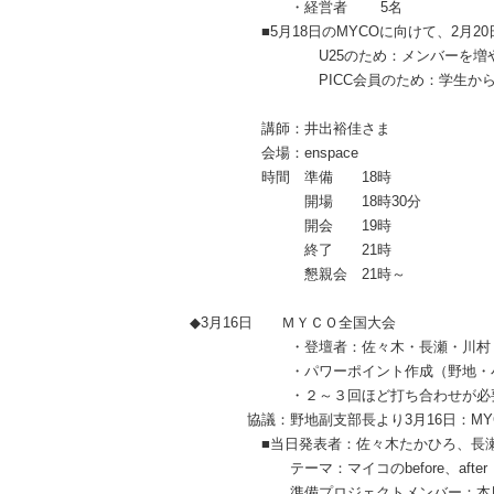
・経営者
5
名
■5
月
18
日の
MYCO
に向けて、
2
月
20
U25
のため：メンバーを増
PICC
会員のため：学生か
講師：井出裕佳さま
会場：
enspace
時間 準備
18
時
開場
18
時
30
分
開会
19
時
終了
21
時
懇親会
21
時～
◆3
月
16
日 ＭＹＣＯ全国大会
・登壇者：佐々木・長瀬・川村
・パワーポイント作成（野地・小林・
・２～３回ほど打ち合わせが必
協議：野地副支部長より
3
月
16
日：
MY
■当日発表者：佐々木たかひろ、長
テーマ：マイコの
before
、
after
準備プロジェクトメンバー：本日