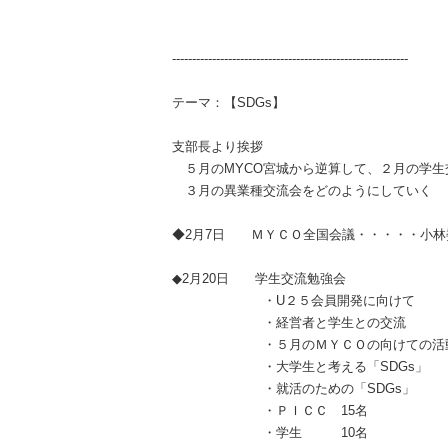
-----------------------------------------------------------
テーマ：【
SDGs
】
支部長より挨拶
５月の
MYCO
宮城から逆算して、２月の学生
３月の異業種交流会をどのようにしていく
◆
2
月
7
日 ＭＹＣＯ全国会議・・・・・小林
◆2
月
20
日 学生交流勉強会
・
U
２５会員開発に向けて
・経営者と学生との交流
・５月のＭＹＣＯの向けての活
・大学生と考える「
SDGs
」
・就活のための「
SDGs
」
・ＰＩＣＣ
15
名
・学生
10
名