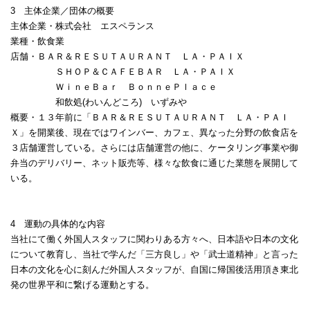
3
主体企業／団体の概要
主体企業・株式会社 エスペランス
業種・飲食業
店舗・ＢＡＲ＆ＲＥＳＵＴＡＵＲＡＮＴ ＬＡ・ＰＡＩＸ
ＳＨＯＰ＆ＣＡＦＥＢＡＲ ＬＡ・ＰＡＩＸ
ＷｉｎｅＢａｒ ＢｏｎｎｅＰｌａｃｅ
和飲処
(
わいんどころ
)
いずみや
概要・１３年前に「ＢＡＲ＆ＲＥＳＵＴＡＵＲＡＮＴ ＬＡ・ＰＡＩ
Ｘ」を開業後、現在ではワインバー、カフェ、異なった分野の飲食店を
３店舗運営している。さらには店舗運営の他に、ケータリング事業や御
弁当のデリバリー、ネット販売等、様々な飲食に通じた業態を展開して
いる。
4
運動の具体的な内容
当社にて働く外国人スタッフに関わりある方々へ、日本語や日本の文化
について教育し、当社で学んだ「三方良し」や「武士道精神」と言った
日本の文化を心に刻んだ外国人スタッフが、自国に帰国後活用頂き東北
発の世界平和に繋げる運動とする。