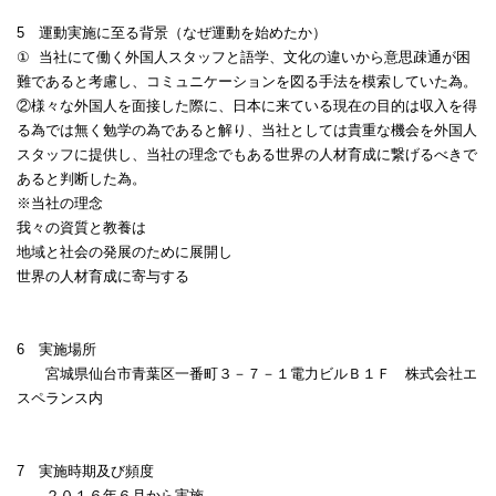
5
運動実施に至る背景（なぜ運動を始めたか）
①
当社にて働く外国人スタッフと語学、文化の違いから意思疎通が困
難であると考慮し、コミュニケーションを図る手法を模索していた為。
②様々な外国人を面接した際に、日本に来ている現在の目的は収入を得
る為では無く勉学の為であると解り、当社としては貴重な機会を外国人
スタッフに提供し、当社の理念でもある世界の人材育成に繋げるべきで
あると判断した為。
※当社の理念
我々の資質と教養は
地域と社会の発展のために展開し
世界の人材育成に寄与する
6
実施場所
宮城県仙台市青葉区一番町３－７－１電力ビルＢ１Ｆ 株式会社エ
スペランス内
7
実施時期及び頻度
２０１６年６月から実施