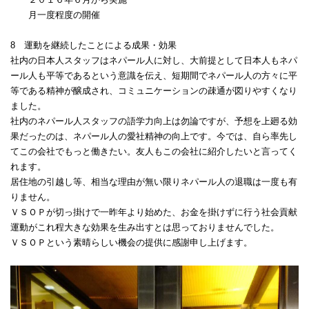
月一度程度の開催
8
運動を継続したことによる成果・効果
社内の日本人スタッフはネパール人に対し、大前提として日本人もネパ
ール人も平等であるという意識を伝え、短期間でネパール人の方々に平
等である精神が醸成され、コミュニケーションの疎通が図りやすくなり
ました。
社内のネパール人スタッフの語学力向上は勿論ですが、予想を上廻る効
果だったのは、ネパール人の愛社精神の向上です。今では、自ら率先し
てこの会社でもっと働きたい。友人もこの会社に紹介したいと言ってく
れます。
居住地の引越し等、相当な理由が無い限りネパール人の退職は一度も有
りません。
ＶＳＯＰが切っ掛けで一昨年より始めた、お金を掛けずに行う社会貢献
運動がこれ程大きな効果を生み出すとは思っておりませんでした。
ＶＳＯＰという素晴らしい機会の提供に感謝申し上げます。