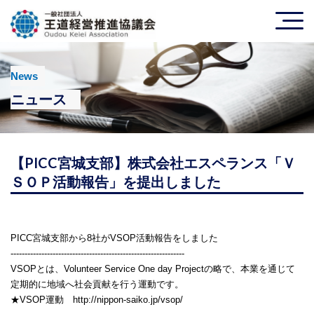
News
ニュース
【PICC宮城支部】株式会社エスペランス「Ｖ
ＳＯＰ活動報告」を提出しました
PICC
宮城支部から
8
社が
VSOP
活動報告をしました
--------------------------------------------------------------
VSOP
とは、
Volunteer Service One day Project
の略で、本業を通じて
定期的に地域へ社会貢献を行う運動です。
★
VSOP
運動
http://nippon-saiko.jp/vsop/