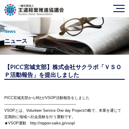
News
ニュース
【PICC宮城支部】株式会社サクラボ「ＶＳＯ
Ｐ活動報告」を提出しました
PICC
宮城支部から
8
社が
VSOP
活動報告をしました
--------------------------------------------------------------
VSOP
とは、
Volunteer Service One day Project
の略で、本業を通じて
定期的に地域へ社会貢献を行う運動です。
★
VSOP
運動
http://nippon-saiko.jp/vsop/