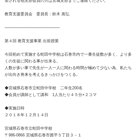
望される他支部会員の方は宮城支部までご連絡ください。
教育支援委員会 委員長：鈴木 嵩弘
---------------------------------------------
第４回 教育支援事業 出前授業
今回初めて実施する蛇田中学校は石巻市内で一番生徒数が多く、より多
くの生徒に関わる事が出来る。
人数が多い事で先生が一人一人に関わる時間が極めて少ない為、私たち
が出向き将来を考えるきっかけ
をつくる。
◆
宮城県石巻市立蛇田中学校 二年生
200
名
◆
会員が講師として講和
1
人当たり４５分×２コマ
◆
実施日時
２０１８年１２月１４日
宮城県石巻市立蛇田中学校
〒
986-0866
宮城県石巻市茜平５丁目３－１