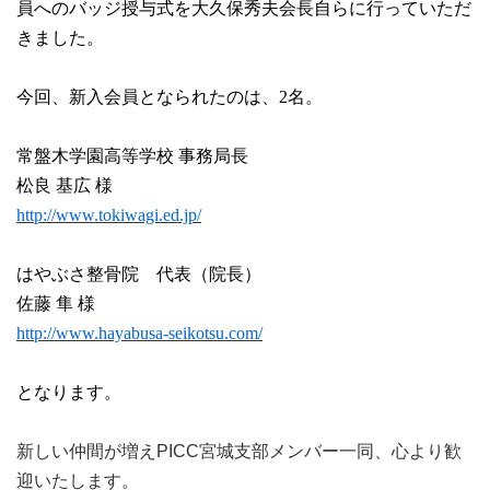
員へのバッジ授与式を大久保秀夫会長自らに行っていただ
きました。
今回、新入会員となられたのは、
2
名。
常盤木学園高等学校
事務局長
松良
基広
様
http://www.tokiwagi.ed.jp/
はやぶさ整骨院 代表（院長）
佐藤
隼
様
http://www.hayabusa-seikotsu.com/
となります。
新しい仲間が増えPICC宮城支部メンバー一同、心より歓
迎いたします。