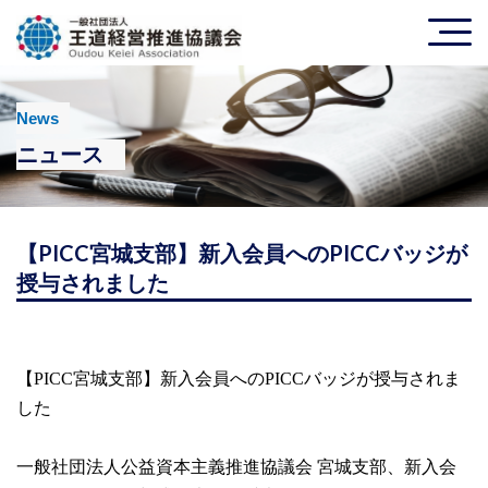
News
ニュース
【PICC宮城支部】新入会員へのPICCバッジが
授与されました
【
PICC
宮城支部】新入会員への
PICC
バッジが授与されま
した
一般社団法人公益資本主義推進協議会
宮城支部、新入会