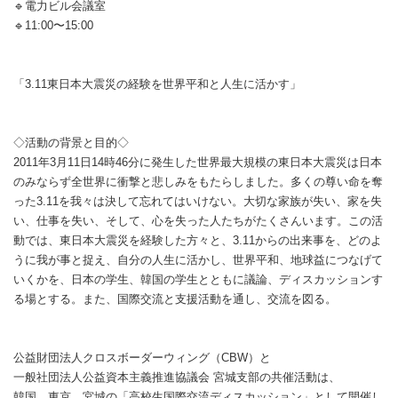
🔹
電力ビル会議室
🔹
11:00
〜
15:00
「
3.11
東日本大震災の経験を世界平和と人生に活かす」
◇活動の背景と目的
◇
2011
年
3
月
11
日
14
時
46
分に発生した世界最大規模の東日本大震災は日本
のみならず全世界に衝撃と悲しみをもたらしました。多くの尊い命を奪
った
3.11
を我々は決して忘れてはいけない。大切な家族が失い、家を失
い、仕事を失い、そして、心を失った人たちがたくさんいます。この活
動では、東日本大震災を経験した方々と、
3.11
からの出来事を、どのよ
うに我が事と捉え、自分の人生に活かし、世界平和、地球益につなげて
いくかを、日本の学生、韓国の学生とともに議論、ディスカッションす
る場とする。また、国際交流と支援活動を通し、交流を図る。
公益財団法人クロスボーダーウィング（
CBW
）と
一般社団法人公益資本主義推進協議会
宮城支部の共催活動は、
韓国、東京、宮城の「高校生国際交流ディスカッション」として開催し