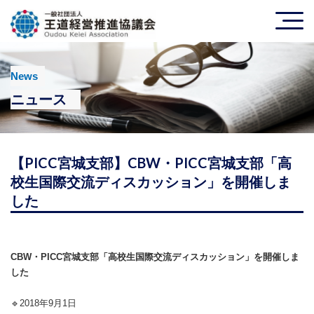
News
ニュース
【PICC宮城支部】CBW・PICC宮城支部「高
校生国際交流ディスカッション」を開催しま
した
CBW
・
PICC
宮城支部「高校生国際交流ディスカッション」を開催しま
した
🔹
2018
年
9
月
1
日