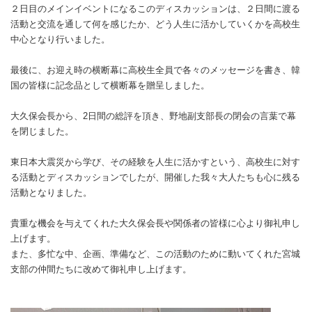
２日目のメインイベントになるこのディスカッションは、２日間に渡る
活動と交流を通して何を感じたか、どう人生に活かしていくかを高校生
中心となり行いました。
最後に、お迎え時の横断幕に高校生全員で各々のメッセージを書き、韓
国の皆様に記念品として横断幕を贈呈しました。
大久保会長から、
2
日間の総評を頂き、野地副支部長の閉会の言葉で幕
を閉じました。
東日本大震災から学び、その経験を人生に活かすという、高校生に対す
る活動とディスカッションでしたが、開催した我々大人たちも心に残る
活動となりました。
貴重な機会を与えてくれた大久保会長や関係者の皆様に心より御礼申し
上げます。
また、多忙な中、企画、準備など、この活動のために動いてくれた宮城
支部の仲間たちに改めて御礼申し上げます。