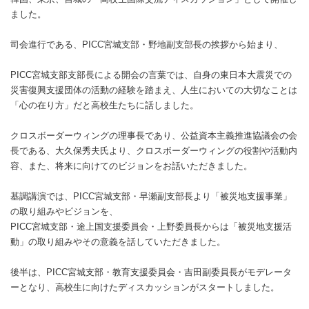
ました。
司会進行である、
PICC
宮城支部・野地副支部長の挨拶から始まり、
PICC
宮城支部支部長による開会の言葉では、自身の東日本大震災での
災害復興支援団体の活動の経験を踏まえ、人生においての大切なことは
「心の在り方」だと高校生たちに話しました。
クロスボーダーウィングの理事長であり、公益資本主義推進協議会の会
長である、大久保秀夫氏より、クロスボーダーウィングの役割や活動内
容、また、将来に向けてのビジョンをお話いただきました。
基調講演では、
PICC
宮城支部・早瀬副支部長より「被災地支援事業」
の取り組みやビジョンを、
PICC
宮城支部・途上国支援委員会・上野委員長からは「被災地支援活
動」の取り組みやその意義を話していただきました。
後半は、
PICC
宮城支部・教育支援委員会・吉田副委員長がモデレータ
ーとなり、高校生に向けたディスカッションがスタートしました。