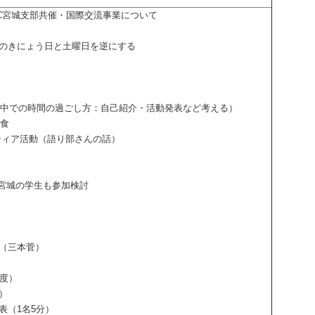
C宮城支部共催・国際交流事業について
のきにょう日と土曜日を逆にする
での時間の過ごし方：自己紹介・活動発表など考える）
食
ンティア活動（語り部さんの話）
 ※宮城の学生も参加検討
像（三本菅）
程度）
司）
発表（1名5分）