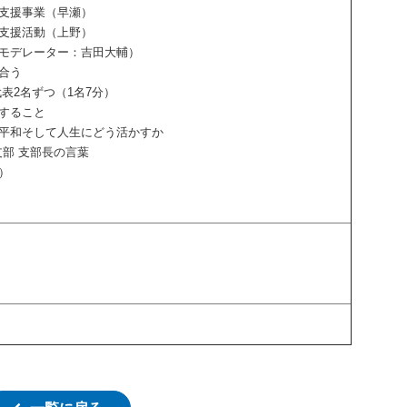
災地支援事業（早瀬）
災地支援活動（上野）
ン（モデレーター：吉田大輔）
合う
 代表2名ずつ（1名7分）
こと
て人生にどう活かすか
支部 支部長の言葉
長）