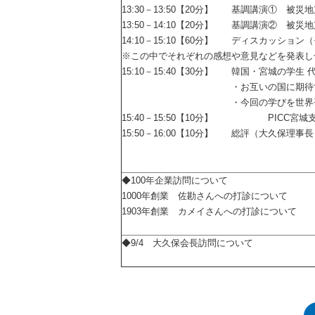
13:30－13:50【20分】 基調講演① 被
13:50－14:10【20分】 基調講演② 被
14:10－15:10【60分】 ディスカッショ
※この中でそれぞれの感想や意見などを発表し
15:10－15:40【30分】 韓国・宮城の学生
・お互いの国に期待する
・今回の学びを世界平和そし
15:40－15:50【10分】 PICC宮城
15:50－16:00【10分】 総評（大久保理事
◆100年企業訪問について
1000年創業 佐勘さんへの打診について
1903年創業 カメイさんへの打診について
◆9/4 大久保会長訪問について