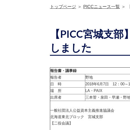
トップページ
PICCニュース一覧
【PICC宮城支
しました
報告書・議事録
報告者
野地
日 時
2018年6月7日 12：00～1
場 所
LA・PAIX
出席者
三本菅・泉田・早瀬・野
一般社団法人公益資本主義推進協議会
北海道東北ブロック 宮城支部
【二役会議】