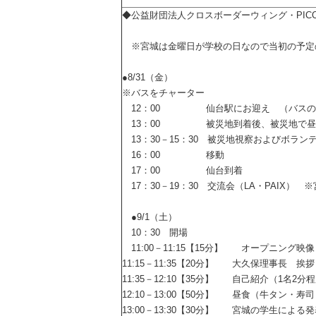
◆公益財団法人クロスボーダーウィング・PIC
※宮城は金曜日が学校の日なので当初の予定
●8/31（金）
※バスをチャーター
12：00 仙台駅にお迎え （バスの中
13：00 被災地到着後、被災地で昼
13：30－15：30 被災地視察およびボラ
16：00 移動
17：00 仙台到着
17：30－19：30 交流会（LA・PAIX）
●9/1（土）
10：30 開場
11:00－11:15【15分】 オープニング映
11:15－11:35【20分】 大久保理事長 挨拶
11:35－12:10【35分】 自己紹介（1名2分
12:10－13:00【50分】 昼食（牛タン・寿
13:00－13:30【30分】 宮城の学生による