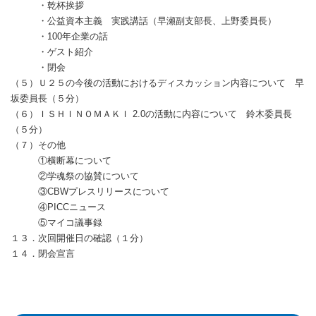
・乾杯挨拶
・公益資本主義 実践講話（早瀬副支部長、上野委員長）
・100年企業の話
・ゲスト紹介
・閉会
（５）Ｕ２５の今後の活動におけるディスカッション内容について 早
坂委員長（５分）
（６）ＩＳＨＩＮＯＭＡＫＩ 2.0の活動に内容について 鈴木委員長
（５分）
（７）その他
①横断幕について
②学魂祭の協賛について
③CBWプレスリリースについて
④PICCニュース
⑤マイコ議事録
１３．次回開催日の確認（１分）
１４．閉会宣言