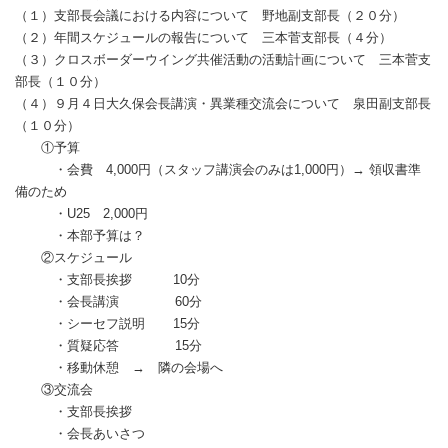
（１）支部長会議における内容について 野地副支部長（２０分）
（２）年間スケジュールの報告について 三本菅支部長（４分）
（３）クロスボーダーウイング共催活動の活動計画について 三本菅支
部長（１０分）
（４）９月４日大久保会長講演・異業種交流会について 泉田副支部長
（１０分）
①予算
・会費 4,000円（スタッフ講演会のみは1,000円）→ 領収書準
備のため
・U25 2,000円
・本部予算は？
②スケジュール
・支部長挨拶 10分
・会長講演 60分
・シーセフ説明 15分
・質疑応答 15分
・移動休憩 → 隣の会場へ
③交流会
・支部長挨拶
・会長あいさつ