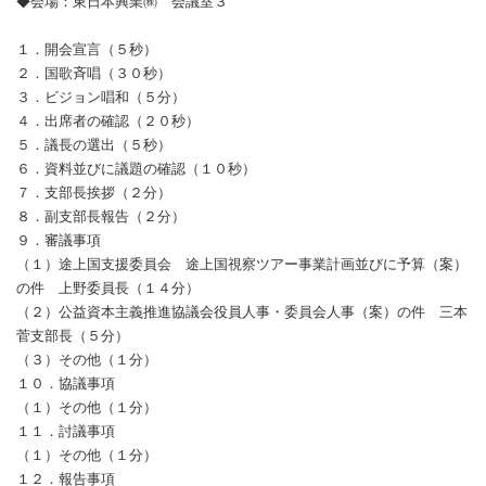
◆会場：東日本興業㈱ 会議室３
１．開会宣言（５秒）
２．国歌斉唱（３０秒）
３．ビジョン唱和（５分）
４．出席者の確認（２０秒）
５．議長の選出（５秒）
６．資料並びに議題の確認（１０秒）
７．支部長挨拶（２分）
８．副支部長報告（２分）
９．審議事項
（１）途上国支援委員会 途上国視察ツアー事業計画並びに予算（案）
の件 上野委員長（１４分）
（２）公益資本主義推進協議会役員人事・委員会人事（案）の件 三本
菅支部長（５分）
（３）その他（１分）
１０．協議事項
（１）その他（１分）
１１．討議事項
（１）その他（１分）
１２．報告事項