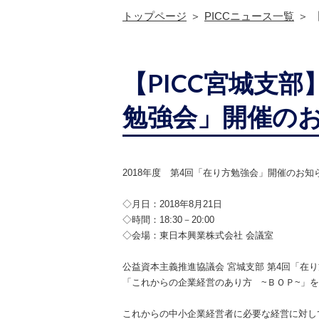
トップページ
PICCニュース一覧
【PICC宮城支部
勉強会」開催の
2018年度 第4回
「在り方勉強会」開催のお知
◇
月日：
2018
年
8
月
21
日
◇
時間：
18:30
－
20:00
◇
会場：東日本興業株式会社
会議室
公益資本主義推進協議会 宮城支部 第4
回「在り
「これからの企業経営のあり方
~
ＢＯＰ
~
」
を
これからの中
⼩
企業経営者に必要な経営に対し