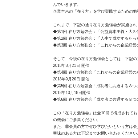
んでいきます。
企業本来の「在り
⽅
」を学び実践するための勉
これまで、下記の通り在り方勉強会が実施され
◆第
1
回
在り方勉強会：「公益資本主義・大久
◆第
2
回
在り方勉強会：「人生で成功するたっ
◆第
3
回
在り方勉強会：「これからの企業経
そして、今後の在り方勉強会としては、下記の
20
18
年
8
月
21
日
開催
◆
第
4
回
在り方勉強会
「これからの企業経営
2018
年
9
月
26
日
開催
◆第
5
回
在り方勉強会「成功者に共通する８つ
2018年10月18日開催
◆第
6
回
在り方勉強会「成功者に共通する８つ
この「在り方勉強会」は全
10
回で構成されてお
の機会にご参集ください。
また、非会員の方でぜひ学びたいという方は会
興味のある方は下記までお問い合わせください