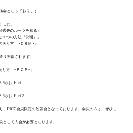
強会となっております
ました。
保秀夫のルーツを知る」
た１つの方法『決断』」
営のあり方
~
ＣＲＭ
~
」
通り開催されます。
のあり方
~
ＢＯＰ
~
」
の法則」
Part
１
の法則」
Part
２
り、
PICC
会員限定の勉強会となっております。会員の方は、ぜひこ
員として入会が必要となります。
。