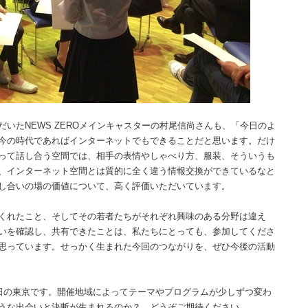
たNEWS ZEROメインキャスターの村尾信尚さんも、「今日のよ
今の時代であればインターネットでもできることだと思います。だけ
って話し合う空間では、相手の表情やしゃべり方、服装、そういうも
、インターネット空間とは質的に全く違う情報交換ができているなと
し合いの場の価値について、高く評価いただいています。
くれたこと、そしてその若者たちがそれぞれ興味のある分野は違え
いを確認し、共有できたことは、私たちにとっても、参加してくださ
思っています。せっかく生まれた今回のつながりを、ぜひ今後の活動
日の東京です。開催地域によってテーマやプログラムが少しずつ変わ
ような出会いと決断が生まれるのか？ どうぞご期待ください。