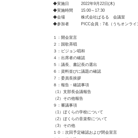
◆実施日 2022年9月22日(木)
◆実施時間 15:00～17:30
◆会場 株式会社ぱるる 会議室
◆参加者 PICC会員：7名（うちオンライ
１：開会宣言
２：国歌斉唱
３：ビジョン唱和
４：出席者の確認
５：議長、書記長の選出
６：資料並びに議題の確認
７：委員長挨拶
８：報告・確認事項
（1）支部長会議報告
（2）その他報告
９：審議事項
（1）ぼくらの学校について
（2）ぼくらの音楽祭について
（3）その他
１０：次回予定確認および閉会宣言