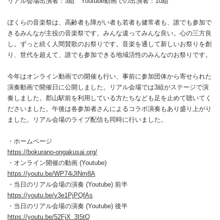
リアル会場出演者：3組 Youtube動画での出演者：10組
ぼくらの音楽祭は、高齢者も障がい者も若者も健常者も、誰でも参加で
きるみんなが主役の音楽祭です。みんな違ってみんな良い。心の三方良
し。ずっと続く人間賛歌のお祭りです。音楽を通して新しいお祭りを創
り、世代を超えて、誰でも参加できる地域活性のみんなのお祭りです。
今年はオンライン動画での開催も行い、事前に参加団体から寄せられた
演奏動画で開催日に公開しました。リアル会場では3組がステージで演
奏しました。郡山駅前を利用している方たちなども足を止めて聴いてく
ださいました。午後は各参加者さんによるコラボ演奏もあり盛り上がり
ました。リアル会場のライブ配信も同時に行いました。
・ホームページ
https://bokurano-ongakusai.org/
・オンライン開催の動画 (Youtube)
https://youtu.be/WP74iJlNm8A
・当日のリアル会場の演奏 (Youtube)
前半
https://youtu.be/v3e1PjPQfAs
・当日のリアル会場の演奏 (Youtube) 後半
https://youtu.be/52FjX_3I5tQ