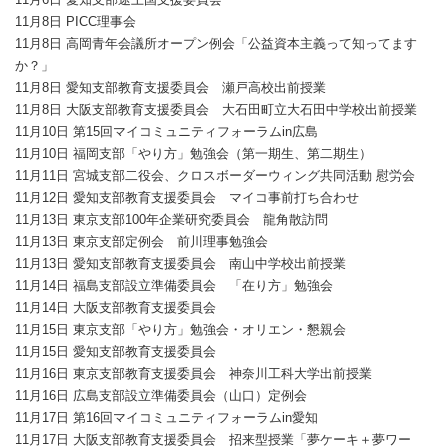
11月8日 PICC理事会
11月8日 高岡青年会議所オープン例会「公益資本主義って知ってます
か？」
11月8日 愛知支部教育支援委員会 瀬戸高校出前授業
11月8日 大阪支部教育支援委員会 大石田町立大石田中学校出前授業
11月10日 第15回マイコミュニティフォーラムin広島
11月10日 福岡支部「やり方」勉強会（第一期生、第二期生）
11月11日 宮城支部二役会、クロスボーダーウィング共同活動 慰労会
11月12日 愛知支部教育支援委員会 マイコ事前打ち合わせ
11月13日 東京支部100年企業研究委員会 龍角散訪問
11月13日 東京支部定例会 前川理事勉強会
11月13日 愛知支部教育支援委員会 南山中学校出前授業
11月14日 福島支部設立準備委員会 「在り方」勉強会
11月14日 大阪支部教育支援委員会
11月15日 東京支部「やり方」勉強会・オリエン・懇親会
11月15日 愛知支部教育支援委員会
11月16日 東京支部教育支援委員会 神奈川工科大学出前授業
11月16日 広島支部設立準備委員会（山口）定例会
11月17日 第16回マイコミュニティフォーラムin愛知
11月17日 大阪支部教育支援委員会 招来型授業「夢ケーキ＋夢ワー