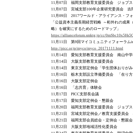
11月07日 福岡支部教育支援委員会 ジョブ
11月07日 宮城支部100年企業研究委員会 吉
11月09日 2017ワールド・アライアンス・
「公益資本主義長期経営戦略 ～桁外れの成果
略）を確実にするためのロードマップ」
https://allianceforum.smktg.jp/cc/0mSbc10x5Hs
11月11日 第9回マイコミュニティフォーラムi
http://picc.or.jp/myco/myco_20171111.html
11月14日 愛知支部教育支援委員会 南山中
11月14日 大阪支部教育支援委員会
11月14日 東京支部定例会「学生団体おりがみのめ
11月16日 栃木支部設立準備委員会 「在り
11月16日 大阪支部定例会
11月16日 「志共育」体験会
11月17日 PICC支部長会議
11月17日 愛知支部定例会・懇親会
11月20日 福岡支部教育支援委員会 ジョブ
11月21日 宮城支部定例会／教育支援委員会
11月21日 福岡支部会員総会・定例会・懇親会
11月22日 大阪支部地域活性化委員会