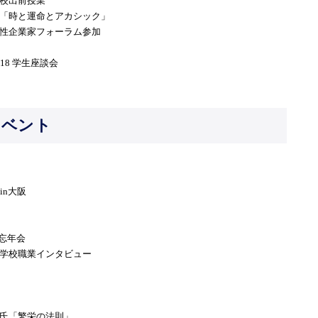
学校出前授業
織「時と運命とアカシック」
女性企業家フォーラム参加
18 学生座談会
イベント
in大阪
大忘年会
小学校職業インタビュー
郎氏「繁栄の法則」