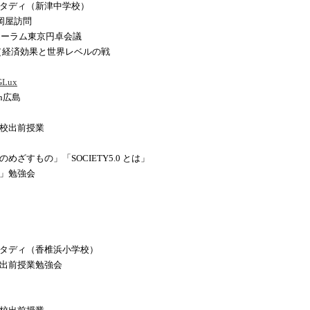
スタディ（新津中学校）
岡屋訪問
フォーラム東京円卓会議
（経済効果と世界レベルの戦
5GLux
n広島
学校出前授業
ざすもの」「SOCIETY5.0 とは」
方」勉強会
スタディ（香椎浜小学校）
 出前授業勉強会