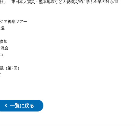
会社」「東日本大震災・熊本地震など大規模災害に学ぶ企業の対応/世
ボジア視察ツアー
会議
ム参加
交流会
コ
議（第2回）
京
一覧に戻る