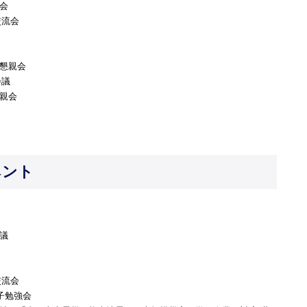
会
交流会
・懇親会
会議
懇親会
ベント
議
交流会
子勉強会