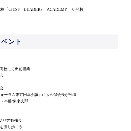
貫校「
CIESF
LEADERS
ACADEMY
」が開校
イベント
高校にて出前授業
会
会
フォーラム東京円卓会議」に大久保会長が登壇
）
-
本部
/
東京支部
やり方勉強会
を渡り歩こう