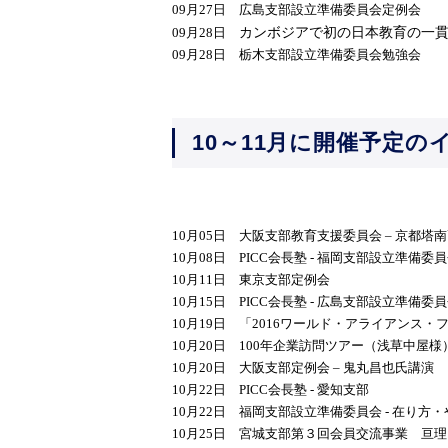
09
月
27
日 広島支部設立準備委員会定例会
09月28日
カンボジアで初の日本教育の一
09
月
28
日 栃木支部設立準備委員会勉強会
10～11月に開催予定の
10
月
05
日 大阪支部教育支援委員会
–
京都塔南
10
月
08
日
PICC
会長塾
-
福岡支部設立準備委員
10
月
11
日 東京支部定例会
10
月
15
日
PICC
会長塾
-
広島支部設立準備委員
10
月
19
日 「
2016
ワールド・アライアンス・
10
月
20
日
100
年企業訪問ツアー（浅草中屋様
10
月
20
日 大阪支部定例会
–
鬼丸昌也氏講演
10
月
22
日
PICC
会長塾
-
愛知支部
10
月
22
日 福岡支部設立準備委員会
-
在り方・
10
月
25
日 宮城支部第３回会員交流事業 亘理