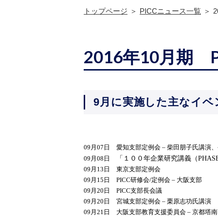
トップページ
PICCニュース一覧
2016年10月期
9月に実施した主なイベ
09
月
07
日 愛知支部定例会
–
柴田朋子氏講演、
09月08日
「１００年企業研究講義（
PHAS
09月13日 東京支部定例会
09
月
15
日
PICC
研修会
/
定例会
–
大阪支部
09月20日 PICC支部長会議
09
月
20
日 宮城支部定例会
–
栗原志功氏講演
09
月
21
日 大阪支部教育支援委員会
–
京都塔南