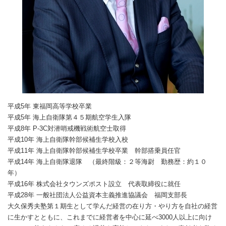
平成5年 東福岡高等学校卒業
平成5年 海上自衛隊第４５期航空学生入隊
平成8年 P-3C対潜哨戒機戦術航空士取得
平成10年 海上自衛隊幹部候補生学校入校
平成11年 海上自衛隊幹部候補生学校卒業 幹部搭乗員任官
平成14年 海上自衛隊退隊 （最終階級：２等海尉 勤務歴：約１０
年）
平成16年 株式会社タウンズポスト設立 代表取締役に就任
平成28年 一般社団法人公益資本主義推進協議会 福岡支部長
大久保秀夫塾第１期生として学んだ経営の在り方・やり方を自社の経営
に生かすとともに、これまでに経営者を中心に延べ3000人以上に向け