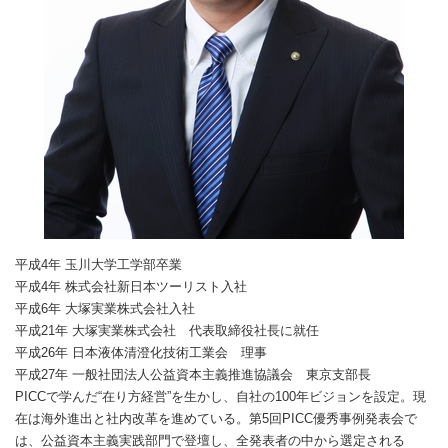
平成4年 玉川大学工学部卒業
平成4年 株式会社新日本ツーリスト入社
平成6年 大塚実業株式会社入社
平成21年 大塚実業株式会社 代表取締役社長に就任
平成26年 日本液体清澄化技術工業会 理事
平成27年 一般社団法人公益資本主義推進協議会 東京支部長
PICCで学んだ“在り方経営”を生かし、自社の100年ビジョンを設定。現
在は海外進出と社内改革を進めている。第5回PICC優秀事例発表会で
は、公益資本主義実践部門で登壇し、全発表者の中から選定される