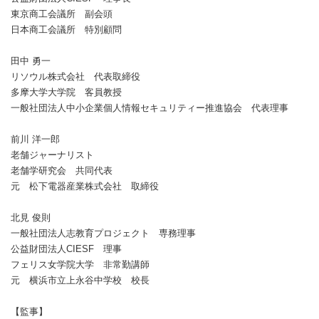
東京商工会議所 副会頭
日本商工会議所 特別顧問
田中 勇一
リソウル株式会社 代表取締役
多摩大学大学院 客員教授
一般社団法人中小企業個人情報セキュリティー推進協会 代表理事
前川 洋一郎
老舗ジャーナリスト
老舗学研究会 共同代表
元 松下電器産業株式会社 取締役
北見 俊則
一般社団法人志教育プロジェクト 専務理事
公益財団法人CIESF 理事
フェリス女学院大学 非常勤講師
元 横浜市立上永谷中学校 校長
【監事】