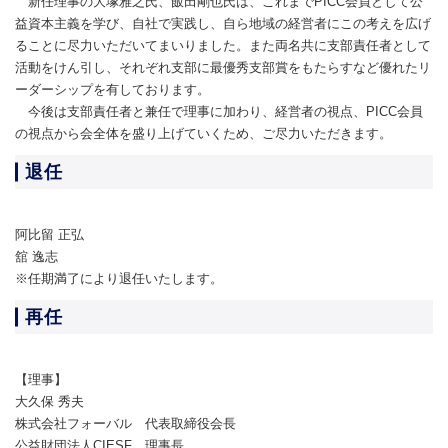
新任理事の大塚雅之氏、飯田剛也氏は、これまでPICC会員として公
益資本主義を学び、自社で実践し、自ら地域の経営者にこの考えを広げ
ることに尽力いただいてまいりました。また両名共に支部責任者として
活動をけん引し、それぞれ支部に最優秀支部賞をもたらすなど優れたリ
ーダーシップを有しております。
今後は支部責任者と兼任で理事に加わり、経営者の視点、PICC会員
の視点から会全体を盛り上げていくため、ご尽力いただきます。
退任
阿比留 正弘
舘 逸志
※任期満了により退任いたします。
再任
【理事】
大久保 秀夫
株式会社フォーバル 代表取締役会長
公益財団法人CIESF 理事長