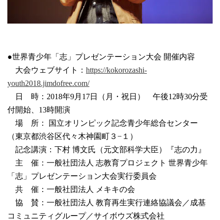
●世界青少年「志」プレゼンテーション大会 開催内容
大会ウェブサイト：
https://kokorozashi-
youth2018.jimdofree.com/
日 時：2018年9月17日（月・祝日） 午後12時30分受
付開始、13時開演
場 所： 国立オリンピック記念青少年総合センター
（東京都渋谷区代々木神園町３−１）
記念講演：下村 博文氏（元文部科学大臣）『志の力』
主 催：一般社団法人 志教育プロジェクト 世界青少年
「志」プレゼンテーション大会実行委員会
共 催：一般社団法人 メキキの会
協 賛：一般社団法人 教育再生実行連絡協議会／成基
コミュニティグループ／サイボウズ株式会社