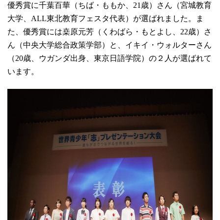
優秀賞に千葉百華（ちば・ももか、21歳）さん（宮城教育
大学、ALL東北教育フェスタ代表）が選ばれました。ま
た、優秀賞には桒原元芳（くわばら・もとよし、22歳）さ
ん（中央大学総合政策学部）と、イキイ・ウォルターさん
（20歳、ウガンダ出身、東京日語学院）の２人が選ばれて
います。