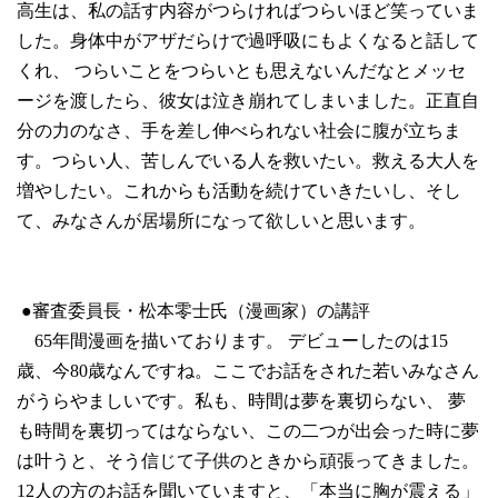
高生は、私の話す内容がつらければつらいほど笑っていま
した。身体中がアザだらけで過呼吸にもよくなると話して
くれ、 つらいことをつらいとも思えないんだなとメッセ
ージを渡したら、彼女は泣き崩れてしまいました。正直自
分の力のなさ、手を差し伸べられない社会に腹が立ちま
す。つらい人、苦しんでいる人を救いたい。救える大人を
増やしたい。これからも活動を続けていきたいし、そし
て、みなさんが居場所になって欲しいと思います。
●審査委員長・松本零士氏（漫画家）の講評
65年間漫画を描いております。 デビューしたのは15
歳、今80歳なんですね。ここでお話をされた若いみなさん
がうらやましいです。私も、時間は夢を裏切らない、 夢
も時間を裏切ってはならない、この二つが出会った時に夢
は叶うと、そう信じて子供のときから頑張ってきました。
12人の方のお話を聞いていますと、「本当に胸が震える」