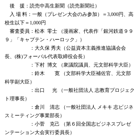
後 援：読売中高生新聞（読売新聞社）
入 場 料：一般（プレゼン大会のみ参加）＝3,000円、高
校生以下＝1,000円
審査委員：松本 零士 （漫画家、代表作「銀河鉄道９９
９」「キャプテン・ハーロック」）
：大久保 秀夫（公益資本主義推進協議会会
長、(株)フォーバル代表取締役会長）
：下村 博文 （衆議院議員、元文部科学大臣）
：鈴木 寛 （文部科学大臣補佐官、元文部
科学副大臣）
：出口 光 （一般社団法人 志教育プロジェク
ト理事長）
：倉川 清志 （一般社団法人 メキキ 志ビジネ
スミーティング事業部長）
：小菅 克己 （第６回全国志ビジネスプレゼ
ンテーション大会実行委員長）