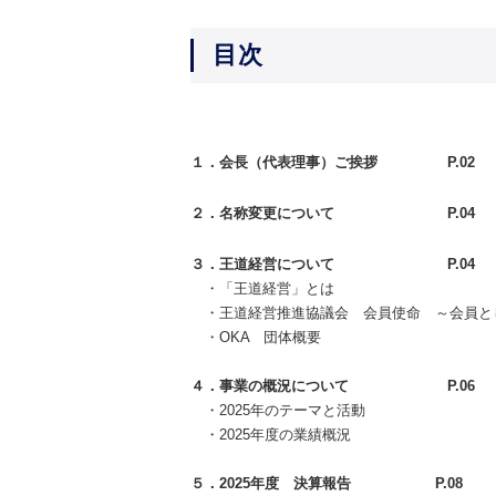
目次
１．会長（代表理事）ご挨拶
P.02
２．名称変更について
P.04
３．王道経営について
P.04
・「王道経営」とは
・王道経営推進協議会 会員使命 ～会員と
・OKA 団体概要
４．事業の概況について
P.06
・2025年のテーマと活動
・2025年度の業績概況
５．2025
年度 決算報告
P.08