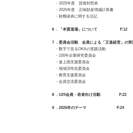
・2025年度 貸借対照表
・2025年度 正味財産増減計算書
・財務諸表に関する注記
６．「本質道場」について
P.12
７．委員会活動 会員による「王道経営」の実
・数字で見る
OKA
の実践活動
・100年企業研究委員会
・途上国支援委員会
・地域活性化委員会
・教育支援委員会
・会員交流委員会
８．U25会員・若者向け活動
P.22
９．2026
年のテーマ
P.24