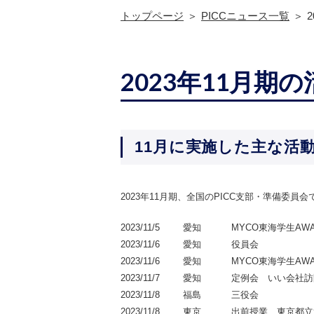
トップページ
PICCニュース一覧
2023年11月期
11月に実施した主な活
2023年11月期、全国のPICC支部・準備委
2023/11/5
愛知
MYCO東海学生AW
2023/11/6
愛知
役員会
2023/11/6
愛知
MYCO東海学生AW
2023/11/7
愛知
定例会 いい会社訪
2023/11/8
福島
三役会
2023/11/8
東京
出前授業 東京都立