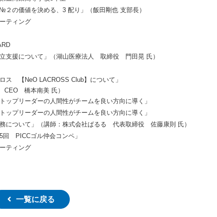
「№２の価値を決める、3 配り」（飯田剛也 支部長）
ーティング
RD
立支援について」（湖山医療法人 取締役 門田晃 氏）
 【NeO LACROSS Club】について」
O CEO 橋本南美 氏）
トップリーダーの人間性がチームを良い方向に導く」
トップリーダーの人間性がチームを良い方向に導く」
務について」（講師：株式会社ぱるる 代表取締役 佐藤康則 氏）
5回 PICCゴル仲会コンペ」
ーティング
一覧に戻る