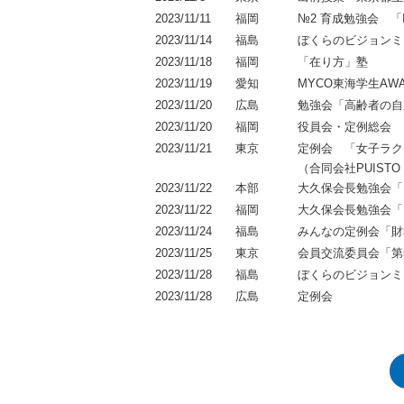
2023/11/11
福岡
№2 育成勉強会 
2023/11/14
福島
ぼくらのビジョンミ
2023/11/18
福岡
「在り方」塾
2023/11/19
愛知
MYCO東海学生AWA
2023/11/20
広島
勉強会「高齢者の自
2023/11/20
福岡
役員会・定例総会
2023/11/21
東京
定例会 「女子ラクロス
（合同会社PUIST
2023/11/22
本部
大久保会長勉強会「
2023/11/22
福岡
大久保会長勉強会「
2023/11/24
福島
みんなの定例会「財
2023/11/25
東京
会員交流委員会「第
2023/11/28
福島
ぼくらのビジョンミ
2023/11/28
広島
定例会