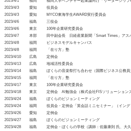
2023/4/1
福岡
福岡⼤学ベンチャー起業論向け「リーダーシップ
2023/4/3
愛知
役員会
2023/4/3
愛知
MYCO東海学生AWARD実行委員会
2023/4/6
福島
三役会
2023/4/6
東京
100年企業研究委員会
2023/4/7
本部
田中副会長 日経産業新聞「Smart Times」ア
2023/4/8
福岡
ビジネスモデルキャンバス
2023/4/8
福岡
「在り方」塾
2023/4/10
広島
定例会
2023/4/13
広島
地域活性委員会
2023/4/14
福島
ぼくらの音楽祭打ち合わせ（国際ビジネス公務員
2023/4/15
福岡
「在り方」塾
2023/4/17
東京
100年企業研究委員会
2023/4/18
東京
定例会 AI勉強会（株式会社FISソリューション
2023/4/24
福島
ぼくらのビジョンミーティング
2023/4/24
福岡
役員会・定例会「英会話ミニセミナー」（イング
2023/4/26
愛知
定例会
2023/4/27
福島
ぼくらのビジョンミーティング
2023/4/28
福島
定例会・ぼくらの学校（講師：佐藤康則 氏、大久