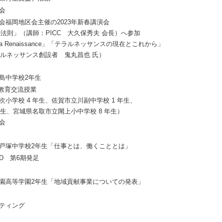
会
会福岡地区会主催の2023年新春講演会
法則」（講師：PICC ⼤久保秀夫 会⻑）へ参加
Terra Renaissance」「テラルネッサンスの現在とこれから」
・ルネッサンス創設者 鬼丸昌也 氏）
島中学校2年生
ア教育交流授業
小学校 4 年⽣、佐賀市⽴川副中学校 1 年⽣、
年⽣、宮城県名取市⽴閖上⼩中学校 8 年⽣）
会
戸塚中学校2年生「仕事とは、働くこととは」
RD 第6期発足
園高等学園2年生「地域貢献事業についての発表」
ティング