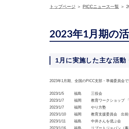
トップページ
PICCニュース一覧
2023年1月期の
1月に実施した主な活動
2023年1月期、全国のPICC支部・準備委員
2023/1/5
福島
三役会
2023/1/7
福岡
教育ワークショップ 
2023/1/7
福岡
やり方塾
2023/1/10
福岡
教育支援委員会 出前
2023/1/11
福島
中井さんを偲ぶ会
2023/1/16
福島
リブートジャパン（事