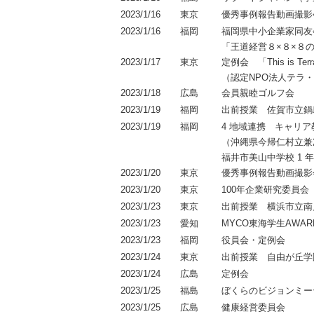
2023/1/16
東京
優秀事例報告動画撮影
2023/1/16
福岡
福岡県中⼩企業家同友
「王道経営８×８×８の
2023/1/17
東京
定例会 「This is 
（認定NPO法人テラ
2023/1/18
広島
会員親睦ゴルフ会
2023/1/19
福岡
出前授業 佐賀市⽴鍋
2023/1/19
福岡
4 地域連携 キャリ
（沖縄県今帰仁村⽴兼次
福井市美⼭中学校 1 
2023/1/20
東京
優秀事例報告動画撮影
2023/1/20
東京
100年企業研究委員会
2023/1/23
東京
出前授業 横浜市立南
2023/1/23
愛知
MYCO東海学生AWA
2023/1/23
福岡
役員会・定例会
2023/1/24
東京
出前授業 自由が丘学
2023/1/24
広島
定例会
2023/1/25
福島
ぼくらのビジョンミー
2023/1/25
広島
健康経営委員会