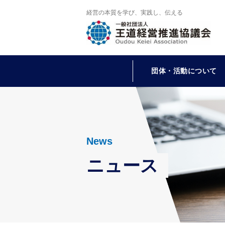
経営の本質を学び、実践し、伝える
団体・活動について
News
ニュース