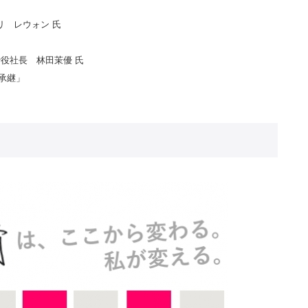
リ レウォン 氏
社長 林田茉優 氏
承継」