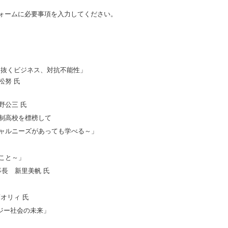
フォームに必要事項を入力してください。
抜くビジネス、対抗不能性」
努 氏
公三 氏
高校を標榜して
ニーズがあっても学べる～」
こと～」
 新里美帆 氏
リィ 氏
ー社会の未来」