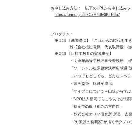
お申し込み方法： 以下のURLから申し込み
https://forms.gle/LixC7M4t9v3KTBJo7
プログラム：
第１部 【基調講演】「これからの時代を生き
株式会社植松電機 代表取締役 植松
第２部 【目指す教育の実践事例】
・明蓬館高等学校理事長兼校長 日野
「ソーシャルな課題解決型広域通信制
～いつでもどこでも、どんなスペシャル
・映画監督 錦織良成 氏
「マイプロについて～山笠から学ぶ
・NPO法人福岡てらこやあそび 理事長
「福岡での取り組みの方向性」
・株式会社オリィ研究所 所長 吉藤オ
「"対孤独の発明家"が描くテクノロジ