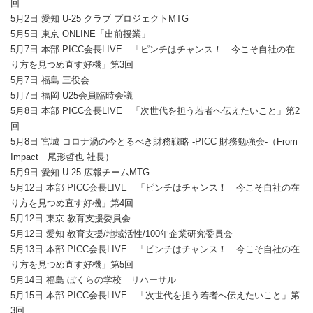
回
5月2日 愛知 U-25 クラブ プロジェクトMTG
5月5日 東京 ONLINE「出前授業」
5月7日 本部 PICC会長LIVE 「ピンチはチャンス！ 今こそ自社の在
り方を見つめ直す好機」第3回
5月7日 福島 三役会
5月7日 福岡 U25会員臨時会議
5月8日 本部 PICC会長LIVE 「次世代を担う若者へ伝えたいこと」第2
回
5月8日 宮城 コロナ渦の今とるべき財務戦略 -PICC 財務勉強会-（From
Impact 尾形哲也 社長）
5月9日 愛知 U-25 広報チームMTG
5月12日 本部 PICC会長LIVE 「ピンチはチャンス！ 今こそ自社の在
り方を見つめ直す好機」第4回
5月12日 東京 教育支援委員会
5月12日 愛知 教育支援/地域活性/100年企業研究委員会
5月13日 本部 PICC会長LIVE 「ピンチはチャンス！ 今こそ自社の在
り方を見つめ直す好機」第5回
5月14日 福島 ぼくらの学校 リハーサル
5月15日 本部 PICC会長LIVE 「次世代を担う若者へ伝えたいこと」第
3回