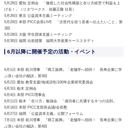
5月28日 愛知 定例会 「徹底した社会性構築と在り方経営で利益を上
げる！」（リタワークス 佐藤正隆 社長）
5月26日 東京 公益資本主義ミーティング
5月29日 本部 PICC会長LIVE 「次世代を担う若者へ伝えたいこと」第
3回
5月29日 大阪 学生団体支援ミーティング
5月30日 福岡 出前授業 福岡大学産業ケーススタディ
6月以降に開催予定の活動・イベント
6月1日 本部 前川理事 『商工振興』「老舗学へ招待！ 長寿企業に学
ぶ良い会社の秘訣」第3回
6月2日 愛知 教育支援/地域活性/100年企業研究委員会
6月3日 栃木 定例会
6月4日 本部 PICC理事会
6月11日 栃木 「在り方」勉強会 「成功者に共通する８つの法則」
6月16日 本部 PICC支部長会議/会長塾
6月27日 福岡 「公益資本主義」公開フォーラム
7月1日 本部 前川理事 『商工振興』「老舗学へ招待！ 長寿企業に学
ぶ良い会社の秘訣」第4回