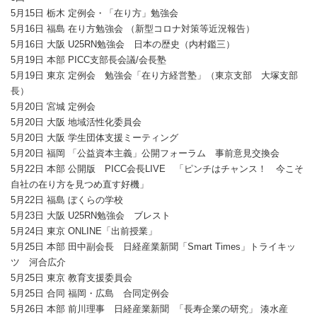
5月15日 栃木 定例会・「在り方」勉強会
5月16日 福島 在り方勉強会 （新型コロナ対策等近況報告）
5月16日 大阪 U25RN勉強会 日本の歴史（内村鑑三）
5月19日 本部 PICC支部長会議/会長塾
5月19日 東京 定例会 勉強会「在り方経営塾」（東京支部 大塚支部
長）
5月20日 宮城 定例会
5月20日 大阪 地域活性化委員会
5月20日 大阪 学生団体支援ミーティング
5月20日 福岡 「公益資本主義」公開フォーラム 事前意見交換会
5月22日 本部 公開版 PICC会長LIVE 「ピンチはチャンス！ 今こそ
自社の在り方を見つめ直す好機」
5月22日 福島 ぼくらの学校
5月23日 大阪 U25RN勉強会 ブレスト
5月24日 東京 ONLINE「出前授業」
5月25日 本部 田中副会長 日経産業新聞「Smart Times」トライキッ
ツ 河合広介
5月25日 東京 教育支援委員会
5月25日 合同 福岡・広島 合同定例会
5月26日 本部 前川理事 日経産業新聞 「長寿企業の研究」 湊水産