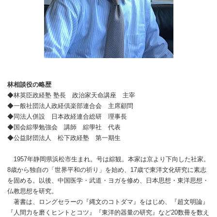
林相談役の略歴
◆林英臣政経塾 塾長 政治家天命講座 主宰
◆一般社団法人政経倶楽部連合会 主席顧問
◆同法人併設 日本政経連合総研 理事長
◆国会綜學勉強会 講師 綜學社 代表
◆公益財団法人 松下政経塾 第一期生
1957年静岡県浜松市生まれ。号は綜観。本家は京より下向した社家。
8歳から独自の「世界平和の祈り」を始め、17歳で東洋文化研究に素志
を固める。以後、中国医学・武道・ヨガを修め、日本思想・東洋思想・
仏教思想を研究。
著書は、ロングセラーの『縄文のコトダマ』をはじめ、『超文明論』
『人間力を磨くヒントとコツ』『東洋的器量の研究』など20数冊を数え