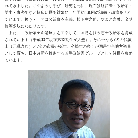
れてきました。このような学び、研究を元に、現在は経営者・政治家・
学生・青少年など幅広い層を対象に、年間約130回の講義・講演をされ
ています。扱うテーマは公益資本主義、松下幸之助、やまと言葉、文明
論等多岐にわたります。
また、「政治家天命講座」を主宰して、国是を担う志士政治家を育成
されています（平成30年現在第13期生が入塾）。その中から7名の代議
士（元職含む）と7名の市長が誕生。卒塾生の多くが国是担当地方議員
として育ち、日本改新を推進する若手政治家グループとして注目を集め
ています。