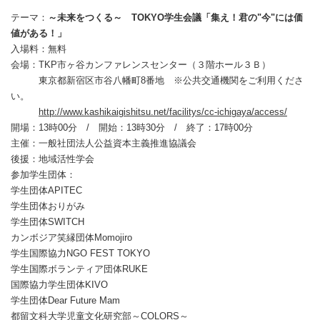
テーマ：
～未来をつくる～ TOKYO学生会議「集え！君の"今"には価
値がある！」
入場料：無料
会場：TKP市ヶ谷カンファレンスセンター（３階ホール３Ｂ）
東京都新宿区市谷八幡町8番地 ※公共交通機関をご利用くださ
い。
http://www.kashikaigishitsu.net/facilitys/cc-ichigaya/access/
開場：13時00分 / 開始：13時30分 / 終了：17時00分
主催：一般社団法人公益資本主義推進協議会
後援：地域活性学会
参加学生団体：
学生団体APITEC
学生団体おりがみ
学生団体SWITCH
カンボジア笑縁団体Momojiro
学生国際協力NGO FEST TOKYO
学生国際ボランティア団体RUKE
国際協力学生団体KIVO
学生団体Dear Future Mam
都留文科大学児童文化研究部～COLORS～