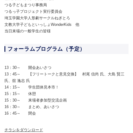
つる子どもまつり事務局
つるっ子プロジェクト実行委員会
埼玉学園大学人形劇サークルねぎとろ
文教大学子どもといっしょWonderKids 他
当日来場の一般学生の皆様
フォーラムプログラム（予定）
13：30～ 開会あいさつ
13：45～ 【フリートークと意見交換】 村尾 信尚 氏、大島 賢三
氏、舘 逸志 氏
14：15～ 学生団体見本市！
15：15～ 休憩
15：30～ 来場者参加型交流企画
16：30～ まとめ、あいさつ
16：45～ 閉会
チラシをダウンロード