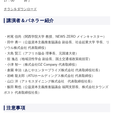
17：00 終了
チラシをダウンロード
講演者＆パネラー紹介
・村尾 信尚（関西学院大学 教授、NEWS ZERO メインキャスター）
・田中 勇一（公益資本主義推進協議会 副会長、社会起業大学 学長、リ
ソウル株式会社 代表取締役）
・大島 賢三（アフリカ協会 理事長、元国連大使）
・舘 逸志（地域活性学会 副会長、国土交通省政策統括官）
・小津 智一（株式会社OZ Company 代表取締役）
・倉園 幸治（あじやエンタープライズ株式会社 代表取締役社長）
・岩崎 龍太郎（ATUホールディングス株式会社 代表取締役）
・山口 洋（アトモスダイニング株式会社 代表取締役社長）
・飯田 剛也（公益資本主義推進協議会 福岡支部長、株式会社タウンズ
ポスト 代表取締役社長）
注意事項