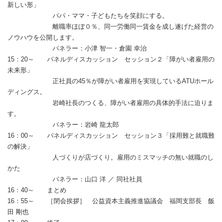
新しい形」
パパ・ママ・子どもたちを笑顔にする。
離職率ほぼ０％、同一労働同一賃金を成し遂げた経営の
ノウハウを公開します。
パネラー：小津 智一・倉園 幸治
15：20～ パネルディスカッション セッション２「障がい者雇用の
未来形」
正社員の45％が障がい者雇用を実現しているATUホール
ディングス。
岩崎社長のつくる、障がい者雇用の具体的手法に迫りま
す。
パネラー：岩崎 龍太郎
16：00～ パネルディスカッション セッション３「採用難と就職難
の解決」
人づくりが店づくり。雇用のミスマッチの無い就職のし
かた
パネラー：山口 洋 ／ 同社社員
16：40～ まとめ
16：55～ ［閉会挨拶］ 公益資本主義推進協議会 福岡支部長 飯
田 剛也