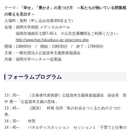
テーマ：
「幸せ」「豊かさ」の見つけ方 ～私たちが抱いている閉塞感
の答えを見出す～
入場料：無料（申し込み先着300名まで）
会場：福岡大学病院 メディカルホール
福岡市城南区七隈7-45-1 ※公共交通機関をご利用ください。
http://www.hop.fukuoka-u.ac.jp/access.php
開場：13時00分 / 開始：13時30分 / 終了：17時00分
主催：一般社団法人公益資本主義推進協議会
共催：福岡大学ベンチャー起業論
フォーラムプログラム
13：30～ ［主催者代表挨拶］公益資本主義推進協議会 副会長 田
中 勇一「公益資本主義の意味」
13：45～ ［講演］ 村尾 信尚「私の社会をつくるための２つの
券」
14：30～ 休憩
14：40～ パネルディスカッション セッション１「子育てと仕事の