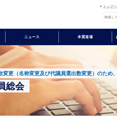
トップペ
ニュース
本質道場
日 定款変更（名称変更及び代議員選出数変更）のた
員総会