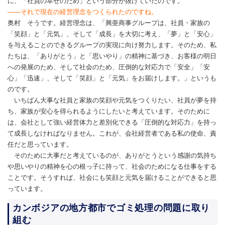
に、「社員の幸せのため」という部分が抜けていたのです。
――それで現在の経営理念をつくられたのですね。
奥村 そうです。経営理念は、「興亜商事グループは、社員・家族の
「笑顔」と「元気」、そして「成長」を大切に考え、「夢」と「安心」
を与えることのできるグループの実現に向け努力します。そのため、私
たちは、「ありがとう」と「思いやり」の精神に基づき、お客様の明日
への発展のため、そして社会のため、圧倒的な対応力で「安全」「安
心」「迅速」、そして「笑顔」と「元気」をお届けします。」というも
のです。
いちばん大事な社員と家族の笑顔や元気をつくりたい、社員が夢を持
ち、家族が安心を得られるようにしたいと考えています。そのために
は、会社として強い経営体力と差別化できる「圧倒的な対応力」を持っ
て成長しなければなりません。これが、会社経営者である私の使命、責
任だと思っています。
そのために大事だと考えているのが、ありがとうという感謝の気持ち
や思いやりの精神を心の根っ子に持って、社会のためになる仕事をする
ことです。そうすれば、社会にも笑顔と元気を届けることができると思
っています。
カンボジアの地方都市でゴミ処理の問題に取り
組む