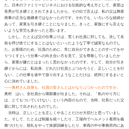
た。日本のファミリービジネスにおける伝統的な考え方として、家督は
長男が引き継ぐとされてきましたから、その伝で言えば、私の父は興亜
商事の正当な後継者ではなかったのです。それでも、いろいろな経緯が
あって、家業を引き継ぐことになりました。きっと、家族にすら言えな
いような苦労も多かったと思います。
しかし、たとえば父の仕事ぶりは、荒くれ社員に対しても、決して名
前を呼び捨てにすることはないといったような丁寧で誠実なものでし
た。お客様のため、社員のために、常に自分ができることのすべてをや
りつくすという仕事への向き合い方を見て、父を尊敬していましたか
ら、家業が嫌だとはまったく思わなかったのです。そして、自分が引き
継ぐからには、私自身、どれだけ社員とぶつかろうと、正しいことを行
ない、この仕事を途中で放り出すようなことだけは、絶対にするまいと
心に決めていました。
――奥村さん自身も、社員の皆さんとはかなりぶつかったのですか。
奥村 はい。全社員から嘆願書が出ました。それは、「私のやり方に
は、とてもついていけない」という内容のもので、当時、社長だった父
親に対して出されたものでした。
当時は、正しいことを正しくやることだけが大切だと思っていまし
た。そして、たとえば制服を統一したり、工場内でヘルメット着用を義
務づけたり、朝礼をやって挨拶訓練をしたり、車両の中や事務所内にあ