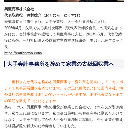
興亜商事株式会社
代表取締役 奥村雄介（おくむら・ゆうすけ）
愛知県春日井市生まれ。大学卒業後、大手会計事務所に入社。
2006年4月、父親である奥村次郎氏（現代表取締役会長）の病気をきっ
かけに、会計事務所を退職して興亜商事に入社。2013年5月、代表取締
役に就任。一般社団法人公益資本主義推進協議会 中部・北陸ブロック
長。
https://earthnowa.com/
大手会計事務所を辞めて家業の古紙回収業へ
――奥村さんが代表を務める興亜商事は、愛知県を拠点にして、カンボ
ジアでも事業展開を進めています。その三代目代表として国内４社、海
外２社の事業を取りまとめていらっしゃいますが、まず代表になるまで
の道筋を教えていただけますか。
奥村 はい。興亜商事は私の祖父が創業した会社で、それを父が引き継
ぎ、私で三代目になります。私自身は最初から興亜商事に勤めたわけで
はなく、大学を卒業してから大手会計事務所に就職し、中小企業が抱え
る経営課題の解決のため奔走していました。