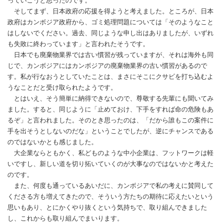
っていこうと思ったのです。
そしてまず、日本政府の応援を得ようと考えました。ところが、日本
政府はカンボジア政府から、ゴミ処理問題については「そのようなこと
はしないでください。過去、同じような申し出はありましたが、いずれ
も失敗に終わっています」と言われたそうです。
日本でも廃棄物業界では古い慣習が残っていますが、それは海外も同
じで、カンボジアにはカンボジアの廃棄物業界の古い慣習があるので
す。私が行なおうとしていたことは、まさにそこにクサビを打ち込むよ
うなことだと受け取られたようです。
とはいえ、そう簡単に納得できないので、尊敬する先輩にも聞いてみ
ました。すると、同じように「止めておけ、下手をすれば命の危険もあ
るぞ」と言われました。そのとき思ったのは、「だから誰もこの案件に
手を出そうとしないのだな」ということでしたが、逆にチャンスである
のではないかとも感じました。
大企業ならともかく、私どものような中小企業は、フットワークは軽
いですし、新しい道を切り拓いていくのが大事なのではないかと考えた
のです。
また、何度も通っているあいだに、カンボジアで私の考えに賛同して
くださる方も増えてきたので、そういう方たちの期待に応えたいという
思いもあり、とにかくやり抜くという気持ちで、取り組んできました
し、これからも取り組んでまいります。