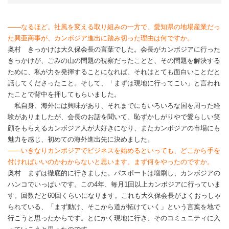
――なるほど。社風を変える取り組みの一方で、愛知県の地場産業だっ
た興亜商事が、カンボジア進出に踏み切った理由は何ですか。
奥村 きっかけは大久保会長の言葉でした。会長がカンボジアに行った
きっかけが、ごみの山の問題の視察だったことと、その問題を解決する
ために、私が力を発揮することになれば、それはとても面白いことだと
話してくださったこと。そして、「まずは現地に行ってこい」と言われ
たことで背中を押してもらいました。
私自身、海外には興味があり、それまでにもいろいろな国を周った経
験がありましたが、会長のお話を聞いて、恥ずかしがりやで愛らしい笑
顔をもらえるカンボジア人が大好きになり、またカンボジアの市場にも
魅力を感じ、初めての海外進出先に決めました。
――いきなりカンボジアでビジネスを始めるといっても、どこから手を
付ければいいのかわからないと思います。まず何をやったのですか。
奥村 まずは徹底的に行きました。パスポートは増刷し、カンボジアの
ハンコでいっぱいです。この4年、毎月1回以上カンボジアに行っていま
す。回数だと60回くらいになります。これも大久保会長がよくおっしゃ
られている、「まず動け、そこから道が拓けていく」という言葉を地で
行こうと思ったからです。とにかく現地に行き、そのコミュニティに入