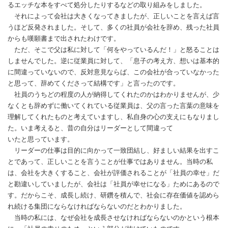
るエッチな本をすべて処分したりするなどの取り組みをしました。
それによって会社は大きくなってきましたが、正しいことを言えば言
うほど反発されました。そして、多くの社員が会社を辞め、残った社員
からも嘆願書まで出されたわけです。
ただ、そこで父は私に対して「何をやっているんだ！」と怒ることは
しませんでした。逆に従業員に対して、「息子の考え方、想いは基本的
に間違っていないので、反対意見ならば、この会社が合っていなかった
と思って、辞めてくださって結構です」と言ったのです。
社員のうちどの程度の人が納得してくれたのかはわかりませんが、少
なくとも辞めずに働いてくれている従業員は、父の言った言葉の意味を
理解してくれたものと考えていますし、私自身の心の支えにもなりまし
た。いま考えると、昔の自分はリーダーとして間違って
いたと思っています。
リーダーの仕事は目的に向かって一致団結し、好ましい結果を出すこ
とであって、正しいことを言うことが仕事ではありません。当時の私
は、会社を大きくすること、会社が評価されることが「社員の幸せ」だ
と勘違いしていましたが、会社は「社員が幸せになる」ためにあるので
す。だからこそ、成長し続け、研鑽を積んで、社会に存在価値を認めら
れ続ける集団にならなければならないのだとわかりました。
当時の私には、なぜ会社を成長させなければならないのかという根本