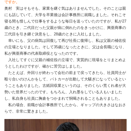
ですか。
奥村 実はそもそも、家業を継ぐ気はありませんでした。そのことは親
にも話していて、大学を卒業後は会計事務所に就職しました。それこそ
寝る間も惜しんで仕事をするような毎日を送っていたのですが、私が27
歳のとき、二代目だった父親が病に倒れたのをきっかけに、興亜商事の
三代目を引き継ぐ決意をし、28歳のときに入社しました。
幸いにも、父の病気は回復して再び社長に復帰し、私は父親の補佐役
の立場となりました。そして35歳になったときに、父は会長職になり、
私が興亜商事の代表取締役となったのです。
入社してすぐに父親の補佐役の立場で、実質的に現場をとりまとめよ
うとしたわけですが、確かに苦労はしました。
たとえば、外回りが終わって会社の前まで戻ってきたら、社員同士が
殴り合いのけんかをして、パトカーが出動して大騒ぎになっているとい
うこともありました。古紙回収業というのは、そのくらい荒くれ者が大
勢いた世界だったのです。もちろん、入れ墨をしている人もいました
し、私自身も社員に胸倉をつかまれて恫喝されることもありました。
私の場合、前職が会計事務所でしたから、ギャップの大きさはなおさ
らで、非常に驚きました。