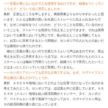
――言葉が通じないなかで人を採用するわけですが、組織をつくってい
くうえで、どういう点に苦労しましたか。
奥村 正直なところを申しますと、興亜商事よりもやりやすかったと思
います。たとえば創業の思いを社員にストレートに伝えられるからで
す。なぜこの会社をつくったのか、どういうことを目指しているのかと
いうことを、ストレートな気持ちで伝えることができます。それは採用
においても教育においても同じです。私が伝えたことを理解してもら
い、お互いに共有できるという関係が、カンボジアの人たちとのあいだ
では最初から持てたのです。
確かに言葉が通じないので大変だろうという声はあるのですが、実は
考えをお互いに共有するという点では、カンボジアの方たちとのコミュ
ニケーションは極めて円滑だったので、組織づくりで苦労したというこ
とはまったくといっていいほど実感していません。
――カンボジアといっても広大な土地ですよね。なぜ、スヴァイリエン
州を拠点に選んだのでしょうか。
奥村 ＡＳＥＡＮ地域においてどのような位置づけになっているのかを
考えてみたところ、カンボジアは、ほぼ真ん中に位置しています。ＡＳ
ＥＡＮ（メコン）地域を結ぶ経済回廊がミャンマー、タイ、カンボジ
ア、ベトナムという形で直線でつながっており、スヴァイリエン州は、
その経済回廊の通り道になっています。