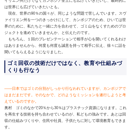
イリエン州だけでなくカンボジア全土にも広げていきたいし、最終的に
は世界にも広げていきたいとも。
現在、世界の90％の国々が、同じような問題で苦しんでいます。スヴ
ァイリエン州を一つのきっかけにして、カンボジアのため、ひいては世
界のために、私たちと一緒に力を合わせて、ゴミ山をなくすためのプロ
ジェクトを進めていきませんか、と伝えたのです。
もちろん、１回のプレゼンテーションで相手が心を開いてくれるわけ
はありませんから、何度も何度も誠意を持って相手に伝え、徐々に話を
聞いてもらえるようになりました。
ゴミ回収の技術だけではなく、教育や仕組みづ
くりも行なう
――日本ではゴミの分別がしっかり行なわれていますが、カンボジアで
はまだまだです。そのなかで、どのようなミッションを遂行しようと考
えているのですか。
奥村 ゴミのなかで20％から30％はプラスチック資源になります。これ
を再生する技術を持ち合わせているのが、私どもの強みです。あとは回
収の仕組みづくりや、住民や社員、子供たちに対して環境教育もできま
す。