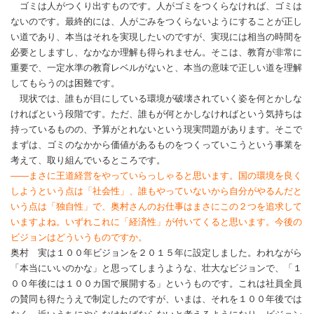
ゴミは人がつくり出すものです。人がゴミをつくらなければ、ゴミは
ないのです。最終的には、人がごみをつくらないようにすることが正し
い道であり、本当はそれを実現したいのですが、実現には相当の時間を
必要としますし、なかなか理解も得られません。そこは、教育が非常に
重要で、一定水準の教育レベルがないと、本当の意味で正しい道を理解
してもらうのは困難です。
現状では、誰もが目にしている環境が破壊されていく姿を何とかしな
ければという段階です。ただ、誰もが何とかしなければという気持ちは
持っているものの、予算がとれないという現実問題があります。そこで
まずは、ゴミのなかから価値があるものをつくっていこうという事業を
考えて、取り組んでいるところです。
――まさに王道経営をやっていらっしゃると思います。国の環境を良く
しようという点は「社会性」、誰もやっていないから自分がやるんだと
いう点は「独自性」で、奥村さんのお仕事はまさにこの２つを追求して
いますよね。いずれこれに「経済性」が付いてくると思います。今後の
ビジョンはどういうものですか。
奥村 実は１００年ビジョンを２０１５年に設定しました。われながら
「本当にいいのかな」と思ってしまうような、壮大なビジョンで、「１
００年後には１００カ国で展開する」というものです。これは社員全員
の賛同も得たうえで制定したのですが、いまは、それを１００年後では