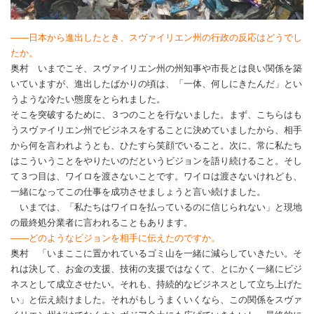
――日本から進出したとき、スヴァイリエン州の行政の反応はどうでし
たか。
奥村 いまでこそ、スヴァイリエン州の州知事や市長とは良い関係を築
いていますが、進出したばかりの頃は、「一体、何しにきたんだ」とい
うような冷たい態度をとられました。
そこを突破するために、３つのことを行ないました。まず、こちらはも
うスヴァイリエン州でビジネスをすることに決めていましたから、相手
から何を言われようとも、ひたすら笑顔でいること。次に、常に私たち
はこういうことをやりたいのだというビジョンを語り続けること。そし
て３つ目は、ワイロを渡さないことです。ワイロは渡さないけれども、
一緒になってこの仕事を成功させましょうと言い続けました。
いまでは、「私たちはワイロを払っているのに信じられない」と現地
の最終処分業者に言われることもあります。
――どのようなビジョンを相手に伝えたのですか。
奥村 「いまここに置かれているゴミ山を一緒に減らしていきたい。そ
れは決して、お金の支援、技術の支援ではなくて、とにかく一緒にビジ
ネスとして成立させたい。それも、持続的なビジネスとして立ち上げた
い」と伝え続けました。それがもしうまくいくなら、この関係をスヴァ