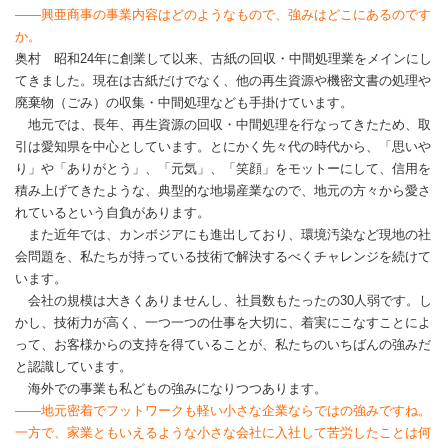
――興亜商事の事業内容はどのようなもので、強みはどこにあるのです
か。
奥村 昭和24年に創業して以来、古紙の回収・中間処理業をメインにし
てきました。現在は古紙だけでなく、他の再生資源や機密文書の処理や
廃棄物（ごみ）の収集・中間処理なども手掛けています。
地元では、長年、再生資源の回収・中間処理を行なってきたため、取
引は愛知県を中心としています。とにかく先々代の時代から、「思いや
り」や「ありがとう」、「元気」、「笑顔」をモットーにして、信用を
積み上げてきたような、典型的な地場産業なので、地元の方々から愛さ
れているという自負があります。
また近年では、カンボジアにも進出しており、環境汚染など現地の社
会問題を、私たちが持っている技術で解決するべくチャレンジを続けて
います。
会社の規模は大きくありませんし、社員数もたったの30人弱です。し
かし、技術力が高く、一つ一つの仕事を大切に、着実にこなすことによ
って、お客様からの支持を得ていることが、私たちのいちばんの強みだ
と認識しています。
海外での事業も私どもの強みになりつつあります。
――地元密着でフットワークも軽い小さな企業ならではの強みですね。
一方で、家業ともいえるような小さな会社に入社して苦労したことは何