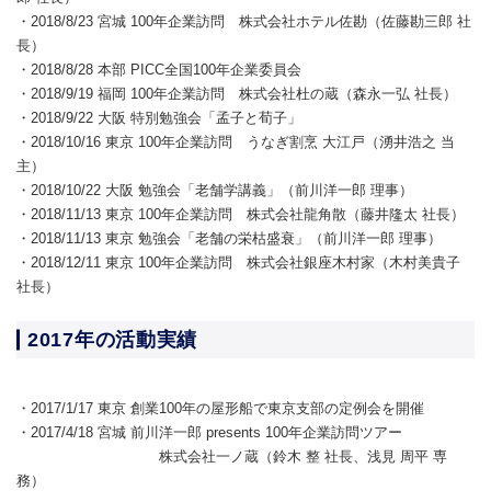
・2018/8/23 宮城 100年企業訪問 株式会社ホテル佐勘（佐藤勘三郎 社
長）
・2018/8/28 本部 PICC全国100年企業委員会
・2018/9/19 福岡 100年企業訪問 株式会社杜の蔵（森永一弘 社長）
・2018/9/22 大阪 特別勉強会「孟子と荀子」
・2018/10/16 東京 100年企業訪問 うなぎ割烹 大江戸（湧井浩之 当
主）
・2018/10/22 大阪 勉強会「老舗学講義」（前川洋一郎 理事）
・2018/11/13 東京 100年企業訪問 株式会社龍角散（藤井隆太 社長）
・2018/11/13 東京 勉強会「老舗の栄枯盛衰」（前川洋一郎 理事）
・2018/12/11 東京 100年企業訪問 株式会社銀座木村家（木村美貴子
社長）
2017年の活動実績
・2017/1/17 東京 創業100年の屋形船で東京支部の定例会を開催
・2017/4/18 宮城 前川洋一郎 presents 100年企業訪問ツアー
株式会社一ノ蔵（鈴木 整 社長、浅見 周平 専
務）