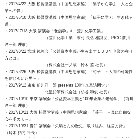
・2017/4/22 大阪 松賢堂講義（中国思想家編）「墨子から学ぶ 人と企
業への愛」
・2017/6/10 大阪 松賢堂講義（中国思想家編）「孫子に学ぶ 生き残る
道」
・2017/ 7/18 大阪 講演会「老舗学」&「荒川化学工業」
（荒川化学工業 末村 長弘 相談役、PICC 前川
洋一郎 理事）
・2017/8/22 宮城 勉強会「公益資本主義が生み出す１００年企業の在り
方とは」
（株式会社一ノ蔵 鈴木 整 社長）
・2017/8/26 大阪 松賢堂講義（中国思想家編）「荀子 ～人間の可能性
を信じぬいた男～」
・2017/9/12 東京 前川洋一郎 presents 100年企業訪問ツアー
北星鉛筆株式会社（杉谷 和俊 社長）
・2017/10/10 東京 講演会「公益資本主義と100年企業の老舗学」（前川
洋一郎 理事）
・2017/10/21 大阪 松賢堂講義（中国思想家編）「荘子 ～真に自由な
心を求めて～」
・2017/10/31 愛知 講演会「矢場とんの歴史、取り組み、経営方針」
（鈴木 拓将 社長）