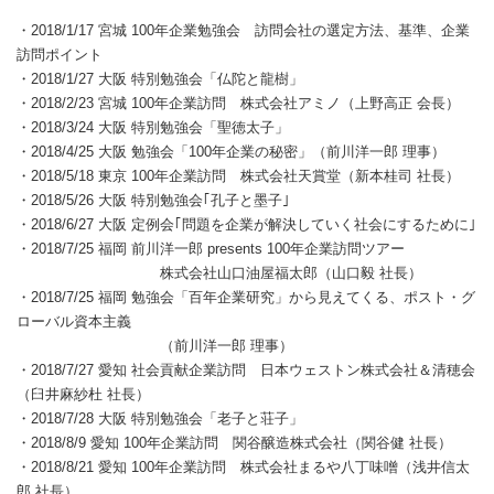
・2018/1/17 宮城 100年企業勉強会 訪問会社の選定方法、基準、企業
訪問ポイント
・2018/1/27 大阪 特別勉強会「仏陀と龍樹」
・2018/2/23 宮城 100年企業訪問 株式会社アミノ（上野高正 会長）
・2018/3/24 大阪 特別勉強会「聖徳太子」
・2018/4/25 大阪 勉強会「100年企業の秘密」（前川洋一郎 理事）
・2018/5/18 東京 100年企業訪問 株式会社天賞堂（新本桂司 社長）
・2018/5/26 大阪 特別勉強会｢孔子と墨子｣
・2018/6/27 大阪 定例会｢問題を企業が解決していく社会にするために｣
・2018/7/25 福岡 前川洋一郎 presents 100年企業訪問ツアー
株式会社山口油屋福太郎（山口毅 社長）
・2018/7/25 福岡 勉強会「百年企業研究」から見えてくる、ポスト・グ
ローバル資本主義
（前川洋一郎 理事）
・2018/7/27 愛知 社会貢献企業訪問 日本ウェストン株式会社＆清穂会
（臼井麻紗杜 社長）
・2018/7/28 大阪 特別勉強会「老子と荘子」
・2018/8/9 愛知 100年企業訪問 関谷醸造株式会社（関谷健 社長）
・2018/8/21 愛知 100年企業訪問 株式会社まるや八丁味噌（浅井信太
郎 社長）